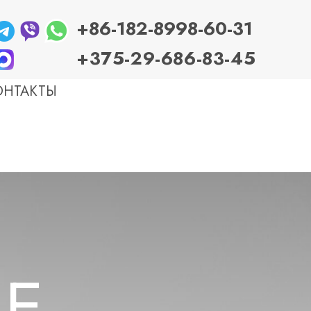
+86-
182-8998-60-31
+
375-29-686-83-45
ОНТАКТЫ
БОЛЕЗНИ ЖКТ
Гастрит
Эзофагит (рефлюксная болезнь — ГЭРБ)
Колит и энтероколит
Болезнь Крона и неспецифический язвенный
колит (НЯК)
Панкреатит
Язвенная болезнь желудка и 12-перстной
кишки
Желчекаменная болезнь (ранние стадии)
Желудок
Е