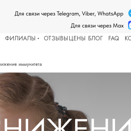
Для связи через Telegram, Viber, WhatsApp
Для связи через Max
ФИЛИАЛЫ
ОТЗЫВЫ
ЦЕНЫ
БЛОГ
FAQ
К
ЕЗНИ СОСУДОВ
ДРУГИЕ ЗАБОЛЕВАНИЯ
нижение иммунитета
ьт
Эпилепсия
ососудистая дистония
Болезнь Паркинсона
склероз
Астма
тония
Аллергия
оз
Кожные заболевания
ень
Невралгия
Тугоухость
Косметология
СНИЖЕНИ
ЕЗНИ ПОЗВОНОЧНИКА
 и протрузия
БОЛЕЗНИ СУСТАВОВ
хондроз, спондилез