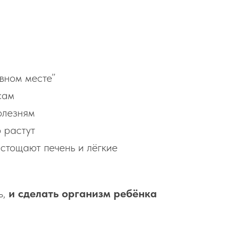
овном месте”
сам
олезням
 растут
стощают печень и лёгкие
ь,
и сделать организм ребёнка