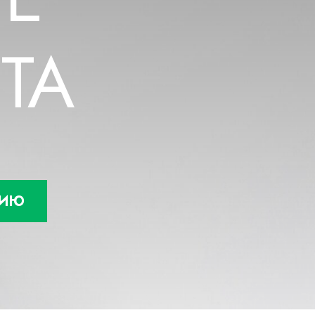
ПРОЦЕДУРЫ
ТА
Лифтинг лица
Чистка лица
Лечебный массаж
Иглотерапия
Иглонож
АНОВ
ЦИЮ