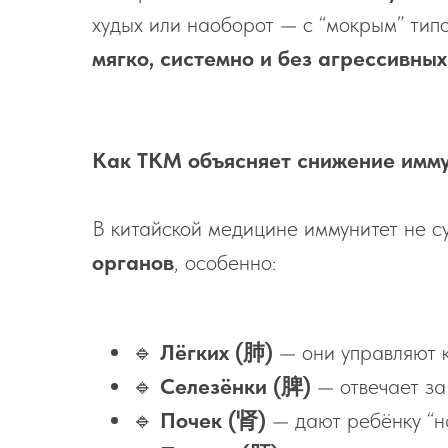
худых или наоборот — с “мокрым” типо
мягко, системно и без агрессивны
Как ТКМ объясняет снижение имму
В китайской медицине иммунитет не су
органов
, особенно:
🔹
Лёгких (肺)
— они управляют к
🔹
Селезёнки (脾)
— отвечает за
🔹
Почек (肾)
— дают ребёнку “на