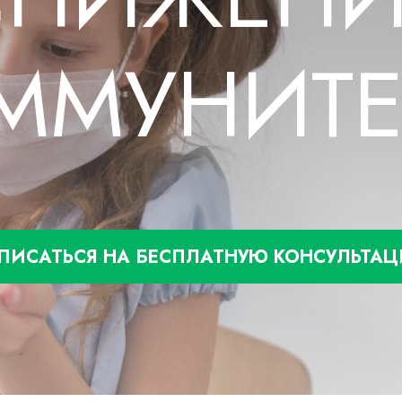
Артрит
пороз
Артроз
нь Бехтерева
ночник
Подагра
ММУНИТЕ
узия
Травмы
ие опорно двигательного аппарата
Коксартроз
БОЛЕЗНИ ВНУТРЕННИХ ОРГ
КИЕ ЗАБОЛЕВАНИЯ
Легкие
Почки
м
Печень
ние иммунитета
Щитовидная железа
ПИСАТЬСЯ НА БЕСПЛАТНУЮ КОНСУЛЬТА