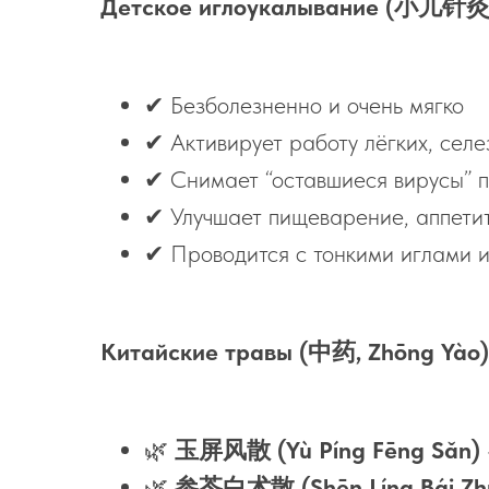
Детское иглоукалывание (小儿针灸, xi
✔ Безболезненно и очень мягко
✔ Активирует работу лёгких, селе
✔ Снимает “оставшиеся вирусы” п
✔ Улучшает пищеварение, аппетит
✔ Проводится с тонкими иглами и
Китайские травы (中药, Zhōng Yào)
🌿
玉屏风散 (Yù Píng Fēng Sǎn)
🌿
参苓白术散 (Shēn Líng Bái Zh