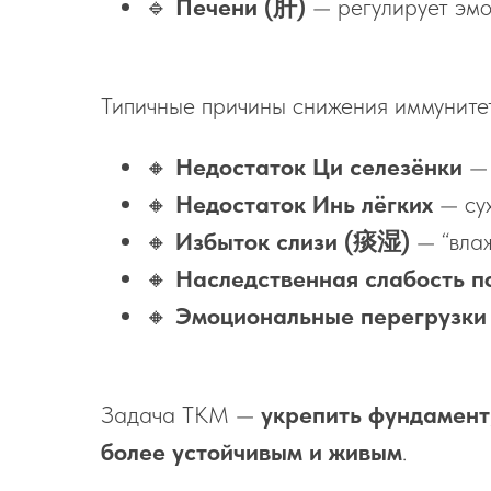
🔹
Печени (肝)
— регулирует эмо
Типичные причины снижения иммунитет
🔸
Недостаток Ци селезёнки
— 
🔸
Недостаток Инь лёгких
— сух
🔸
Избыток слизи (痰湿)
— “влаж
🔸
Наследственная слабость п
🔸
Эмоциональные перегрузки 
Задача ТКМ —
укрепить фундамент
более устойчивым и живым
.