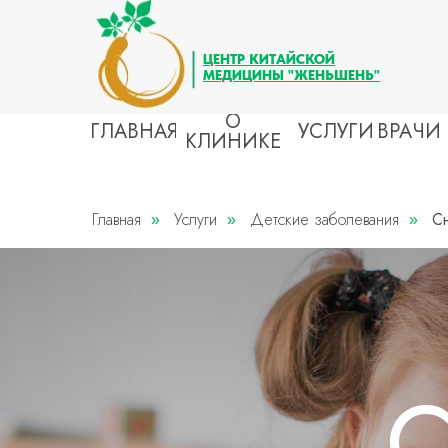
ЦЕНТР КИТАЙСКОЙ
МЕДИЦИНЫ "ЖЕНЬШЕНЬ"
О
ГЛАВНАЯ
УСЛУГИ
ВРАЧИ
КЛИНИКЕ
БОЛ
ВСЕ УСЛУГИ
Главная
Услуги
Детские заболевания
С
»
»
»
Инсул
Вегет
Атеро
СТОМАТОЛОГИЯ
Гипер
Лечение
Варик
Протезирование
Мигр
АУТОИММУННЫЕ ЗАБОЛЕВАНИЯ
Сахарный диабет
БОЛ
Ожирение
Грыжа
Псориаз
Остео
Рассеянный склероз