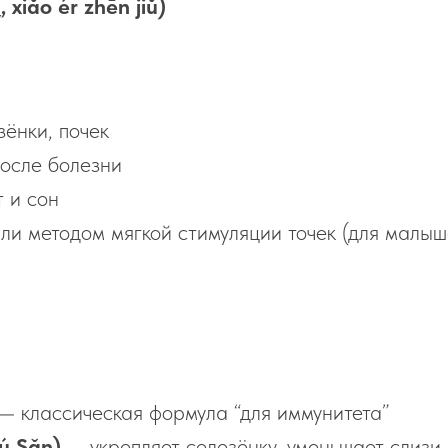
ǎo ér zhēn jiǔ)
зёнки, почек
осле болезни
 и сон
ли методом мягкой стимуляции точек (для малыш
— классическая формула “для иммунитета”
ú Sǎn)
— укрепляет селезёнку, уменьшает слизи