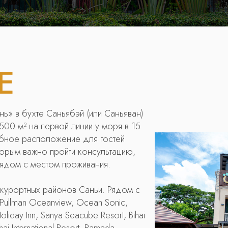
Е
ь» в бухте Саньябэй (или Саньяван)
0 м² на первой линии у моря в 15
обное расположение для гостей
торым важно пройти консультацию,
ядом с местом проживания.
 курортных районов Саньи. Рядом с
 Pullman Oceanview, Ocean Sonic,
liday Inn, Sanya Seacube Resort, Bihai