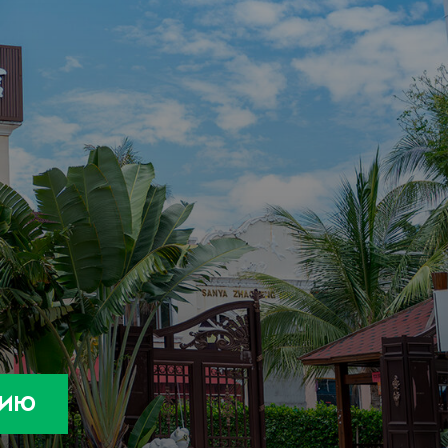
ПРОЦЕДУРЫ
Лифтинг лица
Чистка лица
Лечебный массаж
Иглотерапия
Иглонож
АНОВ
ЦИЮ