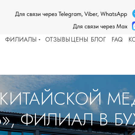
Для связи через Telegram, Viber, WhatsApp
Для связи через Max
ФИЛИАЛЫ
ОТЗЫВЫ
ЦЕНЫ
БЛОГ
FAQ
К
ЕЗНИ СОСУДОВ
ДРУГИЕ ЗАБОЛЕВАНИЯ
ьт
Эпилепсия
ососудистая дистония
Болезнь Паркинсона
склероз
Астма
тония
Аллергия
 КИТАЙСКОЙ М
оз
Кожные заболевания
ень
Невралгия
Тугоухость
, ФИЛИАЛ В БУ
Косметология
ЕЗНИ ПОЗВОНОЧНИКА
 и протрузия
БОЛЕЗНИ СУСТАВОВ
хондроз, спондилез