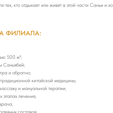
тех, кто отдыхает или живёт в этой части Саньи и хо
А ФИЛИАЛА:
ью 500 м²;
ы Саньябей;
тра и обратно;
 традиционной китайской медицины;
массажу и мануальной терапии;
 этапах лечения;
врача;
равяных составов;