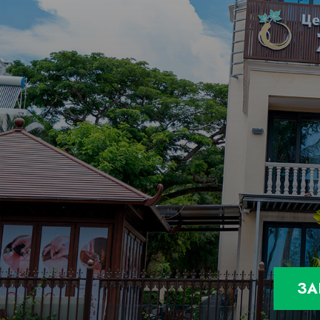
Остео
Болез
МУЖСКИЕ ПРОБЛЕМЫ
Позво
Протр
Снижение мужской силы
Лечен
Простатит
Аденома простаты
Бесплодие
ДЕТС
ЖЕНСКИЕ ПРОБЛЕМЫ
ДЦП
Аутиз
Миома
Сниже
Эндометриоз
Цистит
Бесплодие
ЗА