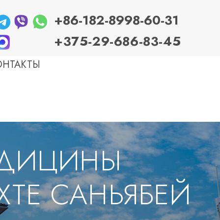
+86-
182-8998-60-31
+
375-29-686-83-45
ОНТАКТЫ
БОЛЕЗНИ ЖКТ
Гастрит
Эзофагит (рефлюксная болезнь — ГЭРБ)
Колит и энтероколит
Болезнь Крона и неспецифический язвенный
ЕДИЦИНЫ
колит (НЯК)
Панкреатит
Язвенная болезнь желудка и 12-перстной
кишки
Желчекаменная болезнь (ранние стадии)
ХТЕ САНЬЯБЕЙ
Желудок