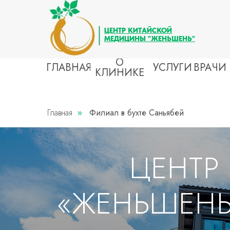
ЦЕНТР КИТАЙСКОЙ
МЕДИЦИНЫ "ЖЕНЬШЕНЬ"
О
ГЛАВНАЯ
УСЛУГИ
ВРАЧИ
КЛИНИКЕ
БОЛ
ВСЕ УСЛУГИ
Главная
Филиал в бухте Саньябей
»
Инсул
Вегет
Атеро
СТОМАТОЛОГИЯ
Гипер
ЦЕНТР
Лечение
Варик
Протезирование
Мигр
АУТОИММУННЫЕ ЗАБОЛЕВАНИЯ
«ЖЕНЬШЕНЬ»
Сахарный диабет
БОЛ
Ожирение
Грыжа
Псориаз
Остео
Рассеянный склероз