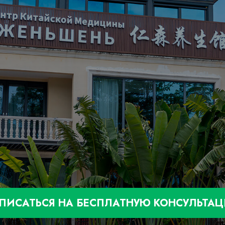
Артрит
пороз
Артроз
нь Бехтерева
ночник
Подагра
узия
Травмы
ие опорно двигательного аппарата
Коксартроз
БОЛЕЗНИ ВНУТРЕННИХ ОРГ
КИЕ ЗАБОЛЕВАНИЯ
Легкие
Почки
м
Печень
ние иммунитета
Щитовидная железа
ПИСАТЬСЯ НА БЕСПЛАТНУЮ КОНСУЛЬТА