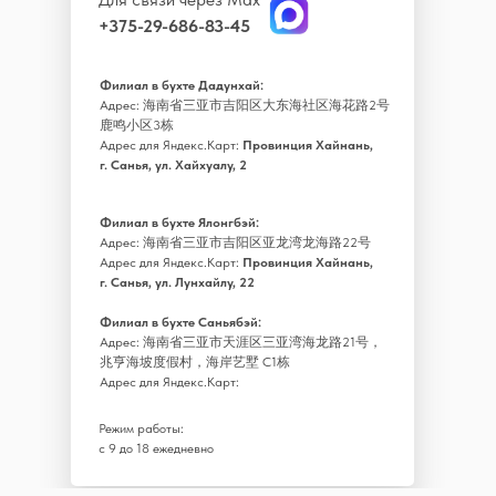
+375-29-686-83-45
Филиал в бухте Дадунхай:
Адрес: 海南省三亚市吉阳区大东海社区海花路2号
鹿鸣小区3栋
Адрес для Яндекс.Карт:
Провинция Хайнань,
г. Санья, ул. Хайхуалу, 2
Филиал в бухте Ялонгбэй:
Адрес: 海南省三亚市吉阳区亚龙湾龙海路22号
Адрес для Яндекс.Карт:
Провинция Хайнань,
г. Санья, ул. Лунхайлу, 22
Филиал в бухте Саньябэй:
Адрес: 海南省三亚市天涯区三亚湾海龙路21号，
兆亨海坡度假村，海岸艺墅 C1栋
Адрес для Яндекс.Карт:
Режим работы:
с 9 до 18 ежедневно