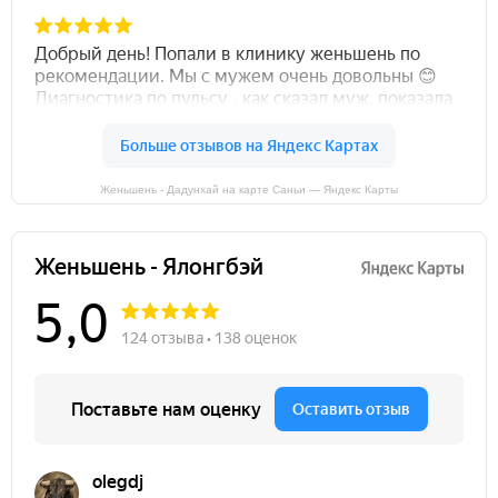
Женьшень - Дадунхай на карте Саньи — Яндекс Карты