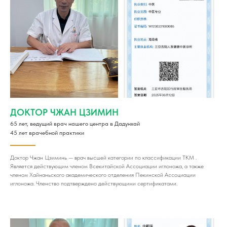
ДОКТОР ЧЖАН ЦЗИМИН
65 лет, ведущий врач нашего центра в Дадунхай
45 лет врачебной практики
Доктор Чжан Цзиминь — врач высшей категории по классификации ТКМ .
Является действующим членом Всекитайской Ассоциации иглоножа, а также
членом Хайнаньского академического отделения Пекинской Ассоциации
иглоножа. Членство подтверждено действующими сертификатами.