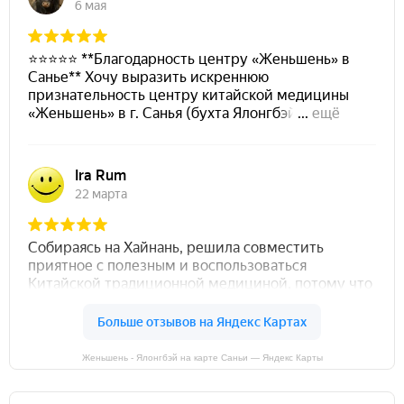
Женьшень - Ялонгбэй на карте Саньи — Яндекс Карты