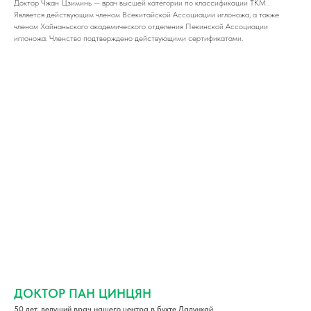
Доктор Чжан Цзиминь — врач высшей категории по классификации ТКМ .
Является действующим членом Всекитайской Ассоциации иглоножа, а также
членом Хайнаньского академического отделения Пекинской Ассоциации
иглоножа. Членство подтверждено действующими сертификатами.
ДОКТОР ПАН ЦИНЦЯН
50 лет, ведущий врач нашего центра в бухте Дадунхай