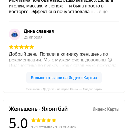
Женьшень - Дадунхай на карте Саньи — Яндекс Карты