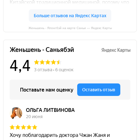
Женьшень - Ялонгбэй на карте Саньи — Яндекс Карты