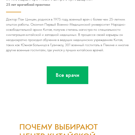
25 лет врачебной практики
Доктор Пан Цинцян, родился в 1975 году, военный врач с более чем 25-летним
опытом работы. Окончил Первый Военно-Медицинский университет Народно-
освободительной армии Китая, получив степень магистра по специальности
«интеграция китайской и западной медицины». В процессе своей карьеры он
неоднократно проходил обучение в ведущих медицинских учреждениях Китая,
таких как Южная больница в Гуанчжоу, 301 военный госпиталь в Пекине и многие
другие военные госпитали, где учился у лучших китайских врачей.
Все врачи
ПОЧЕМУ ВЫБИРАЮТ