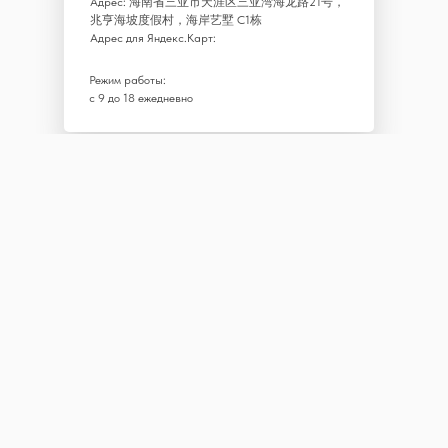
Адрес: 海南省三亚市天涯区三亚湾海龙路21号，
兆亨海坡度假村，海岸艺墅 C1栋
Адрес для Яндекс.Карт:
Режим работы:
с 9 до 18 ежедневно