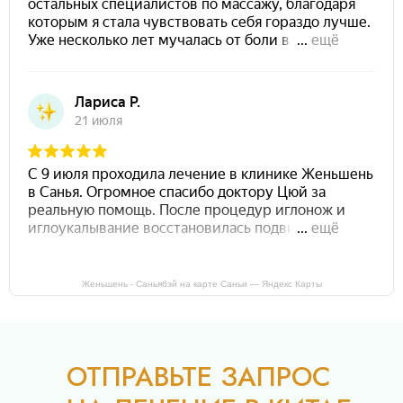
Женьшень - Саньябэй на карте Саньи — Яндекс Карты
ОТПРАВЬТЕ ЗАПРОС