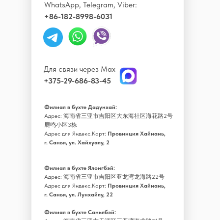
WhatsApp, Telegram, Viber:
+86-182-8998-6031
Для связи через Max
+375-29-686-83-45
Филиал в бухте Дадунхай:
Адрес: 海南省三亚市吉阳区大东海社区海花路2号
鹿鸣小区3栋
Адрес для Яндекс.Карт:
Провинция Хайнань,
г. Санья, ул. Хайхуалу, 2
Филиал в бухте Ялонгбэй:
Адрес: 海南省三亚市吉阳区亚龙湾龙海路22号
Адрес для Яндекс.Карт:
Провинция Хайнань,
г. Санья, ул. Лунхайлу, 22
Филиал в бухте Саньябэй: