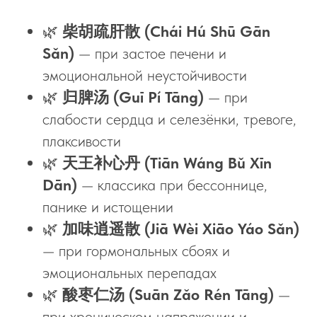
🌿
柴胡疏肝散 (Chái Hú Shū Gān
Sǎn)
— при застое печени и
эмоциональной неустойчивости
🌿
归脾汤 (Guī Pí Tāng)
— при
слабости сердца и селезёнки, тревоге,
плаксивости
🌿
天王补心丹 (Tiān Wáng Bǔ Xīn
Dān)
— классика при бессоннице,
панике и истощении
🌿
加味逍遥散 (Jiā Wèi Xiāo Yáo Sǎn)
— при гормональных сбоях и
эмоциональных перепадах
🌿
酸枣仁汤 (Suān Zǎo Rén Tāng)
—
при хроническом напряжении и