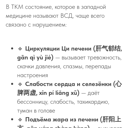
В ТКМ состояние, которое в западной
медицине называют ВСД, чаще всего
связано с нарушением:
🔹
Циркуляции Ци печени (肝气郁结,
gān qì yù jié)
— вызывает тревожность,
скачки давления, спазмы, перепады
настроения
🔹
Слабости сердца и селезёнки (心
脾两虚, xīn pí liǎng xū)
— даёт
бессонницу, слабость, тахикардию,
туман в голове
🔹
Подъёма жара из печени (肝阳上