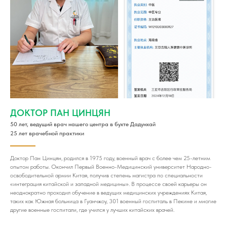
ДОКТОР ПАН ЦИНЦЯН
50 лет, ведущий врач нашего центра в бухте Дадунхай
25 лет врачебной практики
Доктор Пан Цинцян, родился в 1975 году, военный врач с более чем 25-летним
опытом работы. Окончил Первый Военно-Медицинский университет Народно-
освободительной армии Китая, получив степень магистра по специальности
«интеграция китайской и западной медицины». В процессе своей карьеры он
неоднократно проходил обучение в ведущих медицинских учреждениях Китая,
таких как Южная больница в Гуанчжоу, 301 военный госпиталь в Пекине и многие
другие военные госпитали, где учился у лучших китайских врачей.