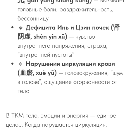
亢, gān yáng shàng kàng)
— вызывает
головные боли, раздражительность,
бессонницу
🔹
Дефицита Инь и Цзин почек (肾
阴虚, shèn yīn xū)
— чувство
внутреннего напряжения, страха,
“внутренней пустоты”
🔹
Нарушения циркуляции крови
(血瘀, xuè yū)
— головокружения, “шум
в голове”, ощущение оторванности от
тела
В ТКМ тело, эмоции и энергия — единое
целое. Когда нарушается циркуляция,