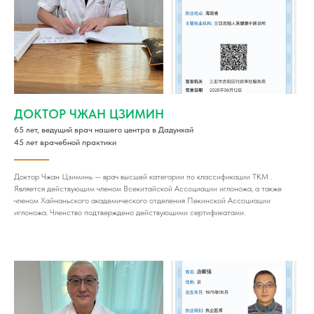
ДОКТОР ЧЖАН ЦЗИМИН
65 лет, ведущий врач нашего центра в Дадунхай
45 лет врачебной практики
Доктор Чжан Цзиминь — врач высшей категории по классификации ТКМ .
Является действующим членом Всекитайской Ассоциации иглоножа, а также
членом Хайнаньского академического отделения Пекинской Ассоциации
иглоножа. Членство подтверждено действующими сертификатами.