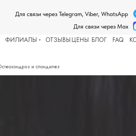
Для связи через Telegram, Viber, WhatsApp
Для связи через Max
ФИЛИАЛЫ
ОТЗЫВЫ
ЦЕНЫ
БЛОГ
FAQ
К
ЕЗНИ СОСУДОВ
ДРУГИЕ ЗАБОЛЕВАНИЯ
Остеохондроз и спондилез
ьт
Эпилепсия
ососудистая дистония
Болезнь Паркинсона
склероз
Астма
тония
Аллергия
оз
Кожные заболевания
ень
Невралгия
Тугоухость
Косметология
ЕЗНИ ПОЗВОНОЧНИКА
 и протрузия
БОЛЕЗНИ СУСТАВОВ
хондроз, спондилез