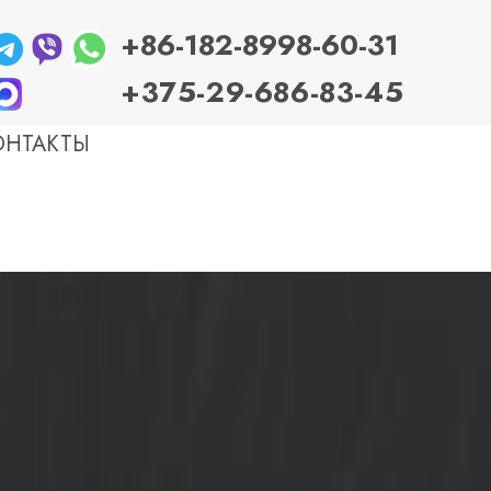
+86-
182-8998-60-31
+
375-29-686-83-45
ОНТАКТЫ
БОЛЕЗНИ ЖКТ
Гастрит
Эзофагит (рефлюксная болезнь — ГЭРБ)
Колит и энтероколит
Болезнь Крона и неспецифический язвенный
колит (НЯК)
Панкреатит
Язвенная болезнь желудка и 12-перстной
кишки
Желчекаменная болезнь (ранние стадии)
Желудок