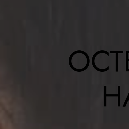
Остео
Болез
МУЖСКИЕ ПРОБЛЕМЫ
Позво
Протр
Снижение мужской силы
Лечен
Простатит
Аденома простаты
Бесплодие
ОСТ
ДЕТС
ЖЕНСКИЕ ПРОБЛЕМЫ
ДЦП
Аутиз
Миома
Сниже
Эндометриоз
Цистит
Бесплодие
Н