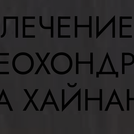
Артрит
пороз
Артроз
нь Бехтерева
ЛЕЧЕНИЕ
ночник
Подагра
узия
Травмы
ие опорно двигательного аппарата
Коксартроз
БОЛЕЗНИ ВНУТРЕННИХ ОРГ
ЕОХОНД
КИЕ ЗАБОЛЕВАНИЯ
Легкие
Почки
м
Печень
ние иммунитета
Щитовидная железа
А ХАЙНА