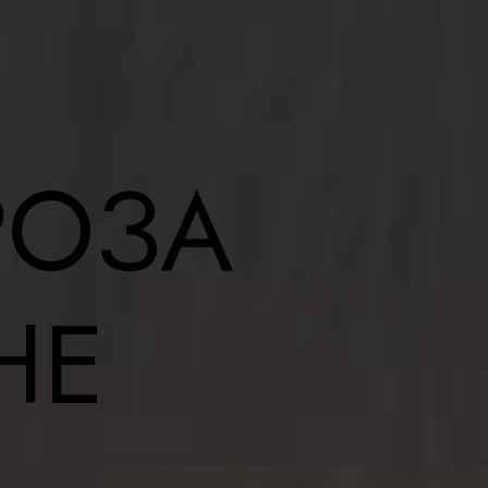
ПРОЦЕДУРЫ
Лифтинг лица
Чистка лица
Лечебный массаж
Иглотерапия
Иглонож
АНОВ
РОЗА
НЕ