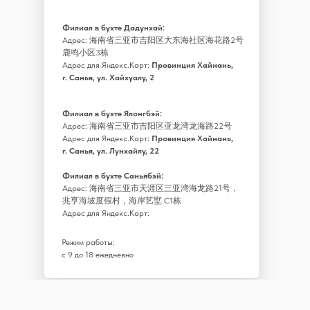
Филиал в бухте Дадунхай:
Адрес: 海南省三亚市吉阳区大东海社区海花路2号
鹿鸣小区3栋
Адрес для Яндекс.Карт:
Провинция Хайнань,
г. Санья, ул. Хайхуалу, 2
Филиал в бухте Ялонгбэй:
Адрес: 海南省三亚市吉阳区亚龙湾龙海路22号
Адрес для Яндекс.Карт:
Провинция Хайнань,
г. Санья, ул. Лунхайлу, 22
Филиал в бухте Саньябэй:
Адрес: 海南省三亚市天涯区三亚湾海龙路21号，
兆亨海坡度假村，海岸艺墅 C1栋
Адрес для Яндекс.Карт:
Режим работы:
с 9 до 18 ежедневно